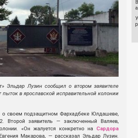
В
а
У
т» Эльдар Лузин сообщил о втором заявителе
от пыток в ярославской исправительной колонии
у» о своем подзащитном Фархадбеке Юлдашеве,
2. Второй заявитель — заключенный Валяев,
олонии. «Он жалуется конкретно на
Сардора
 Евгения Макарова, — рассказал Эльдар Лузин.