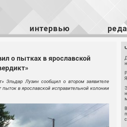
интервью
ред
ил о пытках в ярославской
Д
н
вердикт»
Р
Я
т» Эльдар Лузин сообщил о втором заявителе
от пыток в ярославской исправительной колонии
Э
н
м
В
п
с