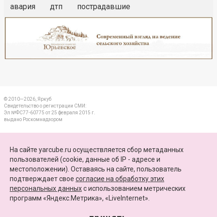
авария
дтп
пострадавшие
Реклама
Закрыть
© 2010—2026, Яркуб
Свидетельство о регистрации СМИ:
Эл №ФС77-60775 от 25 февраля 2015 г.
выдано Роскомнадзором
КОНТАКТЫ
На сайте yarcube.ru осуществляется сбор метаданных
пользователей (cookie, данные об IP - адресе и
ПАРТНЕРЫ
местоположении). Оставаясь на сайте, пользователь
подтверждает свое
согласие на обработку этих
КАРТА САЙТА
персональных данных
c использованием метрических
программ «Яндекс.Метрика», «LiveInternet».
+7 (4852) 64-15-52
info@yarcube.ru