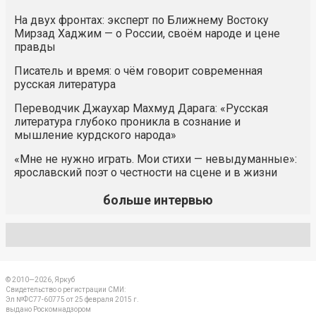
На двух фронтах: эксперт по Ближнему Востоку
Мирзад Хаджим — о России, своём народе и цене
правды
Писатель и время: о чём говорит современная
русская литература
Переводчик Джаухар Махмуд Дарага: «Русская
литература глубоко проникла в сознание и
мышление курдского народа»
«Мне не нужно играть. Мои стихи — невыдуманные»:
ярославский поэт о честности на сцене и в жизни
больше интервью
© 2010—2026, Яркуб
Свидетельство о регистрации СМИ:
Эл №ФС77-60775 от 25 февраля 2015 г.
выдано Роскомнадзором