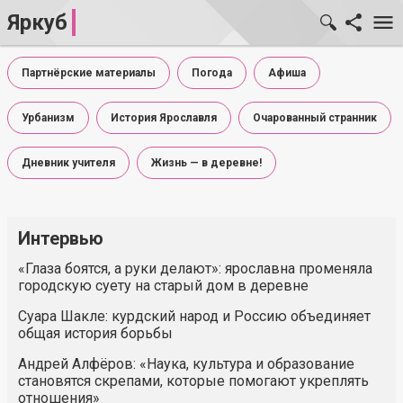
Яркуб
Партнёрские материалы
Погода
Афиша
Урбанизм
История Ярославля
Очарованный странник
Дневник учителя
Жизнь — в деревне!
Интервью
«Глаза боятся, а руки делают»: ярославна променяла
городскую суету на старый дом в деревне
Суара Шакле: курдский народ и Россию объединяет
общая история борьбы
Андрей Алфёров: «Наука, культура и образование
становятся скрепами, которые помогают укреплять
отношения»