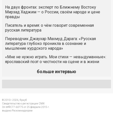
На двух фронтах: эксперт по Ближнему Востоку
Мирзад Хаджим — о России, своём народе и цене
правды
Писатель и время: о чём говорит современная
русская литература
Переводчик Джаухар Махмуд Дарага: «Русская
литература глубоко проникла в сознание и
мышление курдского народа»
«Мне не нужно играть. Мои стихи — невыдуманные»:
ярославский поэт о честности на сцене и в жизни
больше интервью
© 2010—2026, Яркуб
Свидетельство о регистрации СМИ:
Эл №ФС77-60775 от 25 февраля 2015 г.
выдано Роскомнадзором