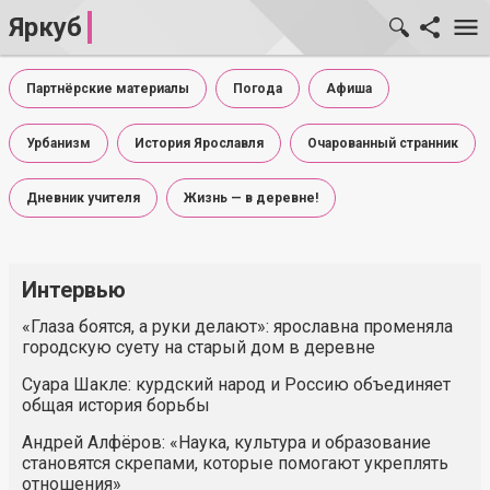
Яркуб
Партнёрские материалы
Погода
Афиша
Урбанизм
История Ярославля
Очарованный странник
Дневник учителя
Жизнь — в деревне!
Интервью
«Глаза боятся, а руки делают»: ярославна променяла
городскую суету на старый дом в деревне
Суара Шакле: курдский народ и Россию объединяет
общая история борьбы
Андрей Алфёров: «Наука, культура и образование
становятся скрепами, которые помогают укреплять
отношения»