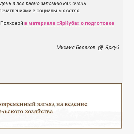
день я все равно запомню как очень
впечатлениями в социальных сетях.
й Полховой
в материале «ЯрКуба» о подготовке
Михаил Беляков
Яркуб
Закрыть