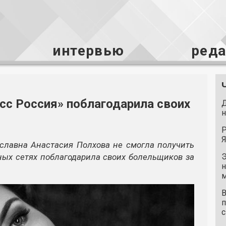
интервью
ред
сс Россия» поблагодарила своих
Д
н
Р
Я
ославна Анастасия Полхова не смогла получить
ьных сетях поблагодарила своих болельщиков за
Э
н
м
В
п
с