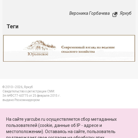
Вероника Горбачева
Яркуб
Теги
Реклама
Закрыть
© 2010—2026, Яркуб
Свидетельство о регистрации СМИ:
Эл №ФС77-60775 от 25 февраля 2015 г.
выдано Роскомнадзором
КОНТАКТЫ
На сайте yarcube.ru осуществляется сбор метаданных
пользователей (cookie, данные об IP - адресе и
ПАРТНЕРЫ
местоположении). Оставаясь на сайте, пользователь
подтверждает свое
согласие на обработку этих