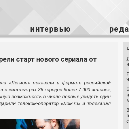
интервью
ред
ели старт нового сериала от
Д
н
Р
Я
ала «Легион» показали в формате российской
 в кинотеатрах 36 городов более 7 000 человек,
Э
н
льную возможность в числе первых увидеть один
м
арили телеком-оператор «Дом.ru» и телеканал
В
п
с