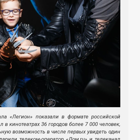
ала «Легион» показали в формате российской
 в кинотеатрах 36 городов более 7 000 человек,
льную возможность в числе первых увидеть один
арили телеком-оператор «Дом.ru» и телеканал