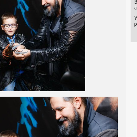
В
а
У