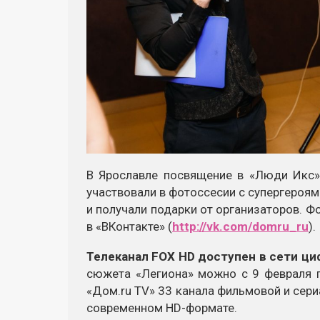
В Ярославле посвящение в «Люди Икс» 
участвовали в фотоссесии с супергероям
и получали подарки от организаторов. Ф
в «ВКонтакте» (
http://vk.com/domru_ru
).
Телеканал FOX HD доступен в сети ци
сюжета «Легиона» можно с 9 февраля по
«Дом.ru TV» 33 канала фильмовой и сери
современном HD-формате.