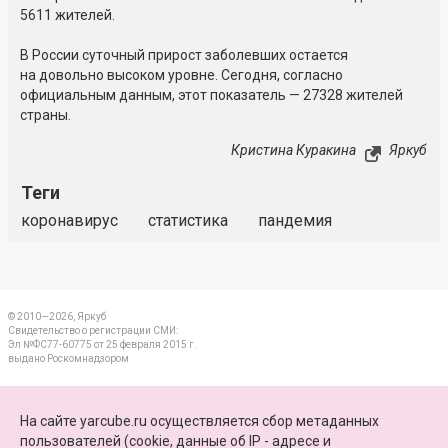
5611 жителей.
В России суточный прирост заболевших остается
на довольно высоком уровне. Сегодня, согласно
официальным данным, этот показатель — 27328 жителей
страны.
Кристина Куракина
Яркуб
Теги
коронавирус
статистика
пандемия
© 2010—2026, Яркуб
Свидетельство о регистрации СМИ:
Эл №ФС77-60775 от 25 февраля 2015 г.
выдано Роскомнадзором
КОНТАКТЫ
На сайте yarcube.ru осуществляется сбор метаданных
пользователей (cookie, данные об IP - адресе и
ПАРТНЕРЫ