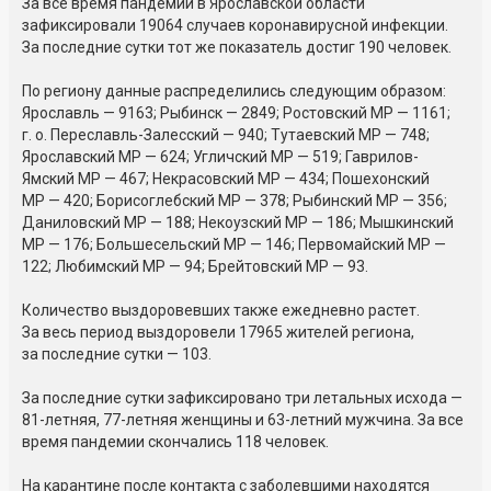
За все время пандемии в Ярославской области
зафиксировали 19064 случаев коронавирусной инфекции.
За последние сутки тот же показатель достиг 190 человек.
По региону данные распределились следующим образом:
Ярославль — 9163; Рыбинск — 2849; Ростовский МР — 1161;
г. о. Переславль-Залесский — 940; Тутаевский МР — 748;
Ярославский МР — 624; Угличский МР — 519; Гаврилов-
Ямский МР — 467; Некрасовский МР — 434; Пошехонский
МР — 420; Борисоглебский МР — 378; Рыбинский МР — 356;
Даниловский МР — 188; Некоузский МР — 186; Мышкинский
МР — 176; Большесельский МР — 146; Первомайский МР —
122; Любимский МР — 94; Брейтовский МР — 93.
Количество выздоровевших также ежедневно растет.
За весь период выздоровели 17965 жителей региона,
за последние сутки — 103.
За последние сутки зафиксировано три летальных исхода —
81-летняя, 77-летняя женщины и 63-летний мужчина. За все
время пандемии скончались 118 человек.
На карантине после контакта с заболевшими находятся