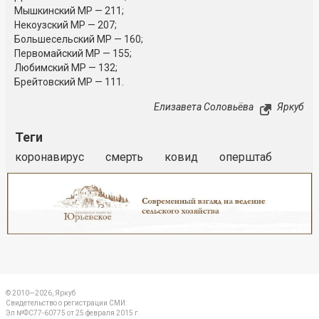
Мышкинский МР — 211;
Некоузский МР — 207;
Большесельский МР — 160;
Первомайский МР — 155;
Любимский МР — 132;
Брейтовский МР — 111.
Елизавета Соловьёва
Яркуб
Теги
коронавирус
смерть
ковид
оперштаб
Реклама
Закрыть
© 2010—2026, Яркуб
Свидетельство о регистрации СМИ:
Эл №ФС77-60775 от 25 февраля 2015 г.