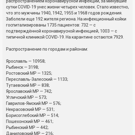
распространением коронавирусной инфекции, за минувшие
сутки COVID-19 унес жизни четырех человек. Стало известно,
что это мужчины 1940, 1942, 1955 и 1968 годов рождения.
Заболели еще 192 жителя региона. На инфекционный койки
госпитализированы 1735 пациентов: 732 — с
подтверждённой коронавирусной инфекцией, 1003 — с
типичной клиникой COVID-19. На карантине остаются 7929.
Распространение по городам и районам:
Ярославль — 10958;
Рыбинск — 3198;
Ростовский МР — 1325;
Переславль-Залесский — 1133;
Тутаевский МР — 838;
Ярославский МР — 742;
Угличский МР — 573;
Гаврилов-Ямский МР — 576;
Некрасовский МР — 531;
Борисоглебский МР — 514;
Пошехонский МР — 461;
Рыбинский МР — 442;
Даниловский МР — 216;