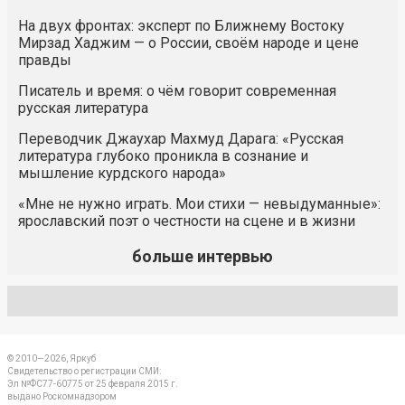
На двух фронтах: эксперт по Ближнему Востоку
Мирзад Хаджим — о России, своём народе и цене
правды
Писатель и время: о чём говорит современная
русская литература
Переводчик Джаухар Махмуд Дарага: «Русская
литература глубоко проникла в сознание и
мышление курдского народа»
«Мне не нужно играть. Мои стихи — невыдуманные»:
ярославский поэт о честности на сцене и в жизни
больше интервью
© 2010—2026, Яркуб
Свидетельство о регистрации СМИ:
Эл №ФС77-60775 от 25 февраля 2015 г.
выдано Роскомнадзором