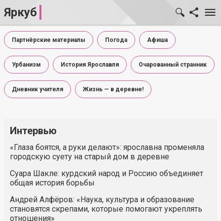
Яркуб
Партнёрские материалы
Погода
Афиша
Урбанизм
История Ярославля
Очарованный странник
Дневник учителя
Жизнь — в деревне!
Интервью
«Глаза боятся, а руки делают»: ярославна променяла
городскую суету на старый дом в деревне
Суара Шакле: курдский народ и Россию объединяет
общая история борьбы
Андрей Алфёров: «Наука, культура и образование
становятся скрепами, которые помогают укреплять
отношения»