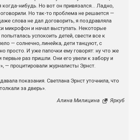
когда-нибудь. Но вот он привязался... Ладно,
поговорили. Но так-то проблема не решается —
 даже слова не дал договорить, я поздравляла
йки микрофон и начал выступать. Некоторые
 Я попыталась успокоить детей, свести все к
ело — солнечно, линейка, дети танцуют, с
тно просто. И уже папочки ему говорят: ну что же
 первые раз пришли. Они его увели к забору и
о», — процитировали журналисты Эрнст.
давала показания. Светлана Эрнст уточнила, что
толкали за дверь».
Алина Милицина
Яркуб