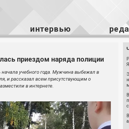
интервью
ред
илась приездом наряда полиции
Р
Я
 начала учебного года. Мужчина выбежал в
Э
еля, и рассказал всем присутствующим о
н
м
азместили в интернете.
В
п
с
В
а