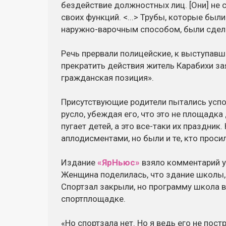
бездействие должностных лиц. [Они] не 
своих функций. <...> Трубы, которые бы
наружно-варочным способом, были сдела
Речь прервали полицейские, к выступав
прекратить действия житель Карабихи зая
гражданская позиция».
Присутствующие родители пытались успо
русло, убеждая его, что это не площадка
пугает детей, а это все-таки их праздни
аплодисментами, но были и те, кто проси
Издание
«ЯрНьюс»
взяло комментарий у
Женщина поделилась, что здание школы, 
Спортзал закрыли, но программу школа в
спортплощадке.
«Но спортзала нет. Но я ведь его не пос