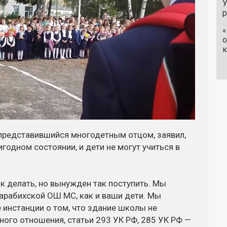
У
«
о
к
 представившийся многодетным отцом, заявил,
годном состоянии, и дети не могут учиться в
так делать, но вынужден так поступить. Мы
Карабихской ОШ МС, как и ваши дети. Мы
инстанции о том, что здание школы не
ного отношения, статьи 293 УК РФ, 285 УК РФ —