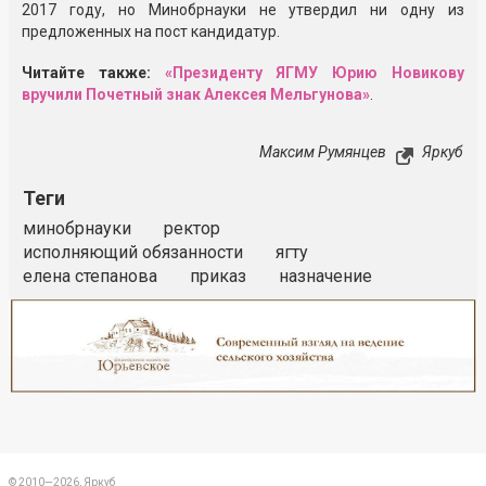
2017 году, но Минобрнауки не утвердил ни одну из
предложенных на пост кандидатур.
Читайте также:
«Президенту ЯГМУ Юрию Новикову
вручили Почетный знак Алексея Мельгунова»
.
Максим Румянцев
Яркуб
Теги
минобрнауки
ректор
исполняющий обязанности
ягту
елена степанова
приказ
назначение
Реклама
Закрыть
© 2010—2026, Яркуб