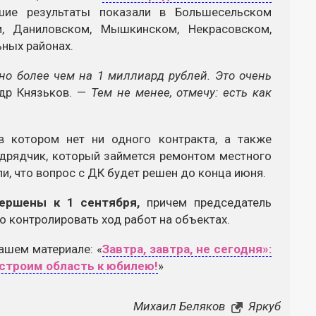
шие результаты показали в Большесельском
ом, Даниловском, Мышкинском, Некрасовском,
ных районах.
о более чем на 1 миллиард рублей. Это очень
др Князьков. —
Тем не менее, отмечу: есть как
в котором нет ни одного контракта, а также
одрядчик, который займется ремонтом местного
и, что вопрос с ДК будет решен до конца июня.
ершены к 1 сентября,
причем председатель
о контролировать ход работ на объектах.
ашем материале: «
Завтра, завтра, не сегодня»:
строим область к юбилею!
»
Михаил Беляков
Яркуб