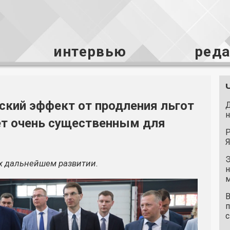
интервью
ред
ский эффект от продления льгот
Д
н
ет очень существенным для
Р
Я
Э
х дальнейшем развитии.
н
м
В
п
с