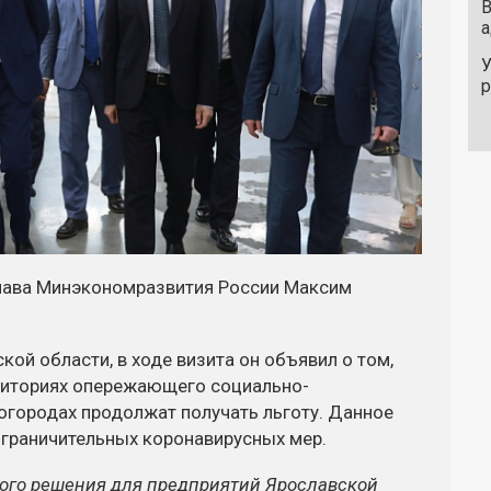
В
а
У
глава Минэкономразвития России Максим
кой области, в ходе визита он объявил о том,
рриториях опережающего социально-
огородах продолжат получать льготу. Данное
граничительных коронавирусных мер.
того решения для предприятий Ярославской