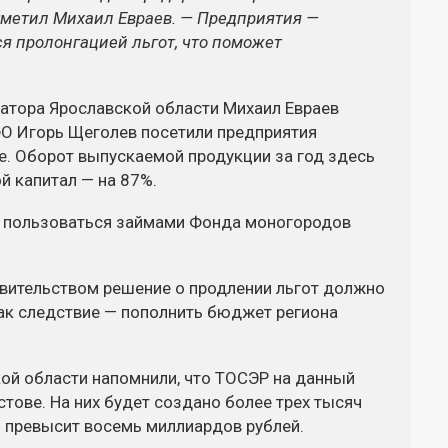
тметил Михаил Евраев. — Предприятия —
я пролонгацией льгот, что поможет
натора Ярославской области Михаил Евраев
ФО Игорь Щеголев посетили предприятия
е. Оборот выпускаемой продукции за год здесь
й капитал — на 87%.
т пользоваться займами Фонда моногородов
авительством решение о продлении льгот должно
как следствие — пополнить бюджет региона
кой области напомнили, что ТОСЭР на данный
остове. На них будет создано более трех тысяч
й превысит восемь миллиардов рублей.