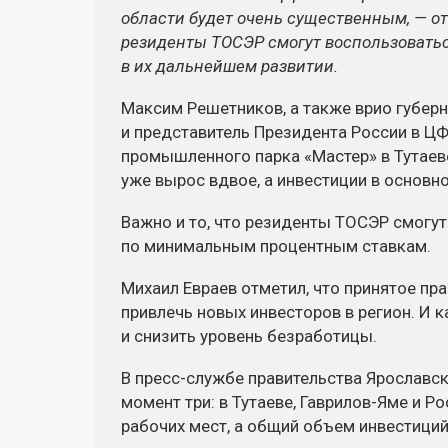
области будет очень существенным, — о
резиденты ТОСЭР смогут воспользоватьс
в их дальнейшем развитии.
Максим Решетников, а также врио губер
и представитель Президента России в Ц
промышленного парка «Мастер» в Тутаев
уже вырос вдвое, а инвестиции в основно
Важно и то, что резиденты ТОСЭР смогу
по минимальным процентным ставкам.
Михаил Евраев отметил, что принятое пр
привлечь новых инвесторов в регион. И 
и снизить уровень безработицы.
В пресс-службе правительства Ярославс
момент три: в Тутаеве, Гаврилов-Яме и Р
рабочих мест, а общий объем инвестици