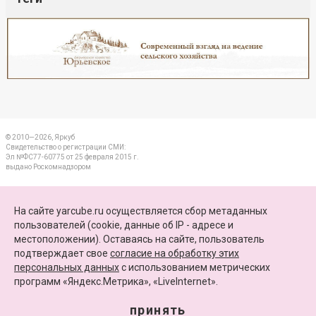
Реклама
Закрыть
© 2010—2026, Яркуб
Свидетельство о регистрации СМИ:
Эл №ФС77-60775 от 25 февраля 2015 г.
выдано Роскомнадзором
КОНТАКТЫ
На сайте yarcube.ru осуществляется сбор метаданных
пользователей (cookie, данные об IP - адресе и
ПАРТНЕРЫ
местоположении). Оставаясь на сайте, пользователь
подтверждает свое
согласие на обработку этих
КАРТА САЙТА
персональных данных
c использованием метрических
программ «Яндекс.Метрика», «LiveInternet».
+7 (4852) 64-15-52
info@yarcube.ru
принять
Сайт функционирует при финансовой поддержке Министерства цифрового развития,