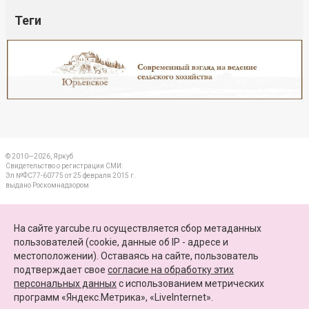
Теги
Реклама
Закрыть
© 2010—2026, Яркуб
Свидетельство о регистрации СМИ:
Эл №ФС77-60775 от 25 февраля 2015 г.
выдано Роскомнадзором
КОНТАКТЫ
На сайте yarcube.ru осуществляется сбор метаданных
пользователей (cookie, данные об IP - адресе и
ПАРТНЕРЫ
местоположении). Оставаясь на сайте, пользователь
подтверждает свое
согласие на обработку этих
КАРТА САЙТА
персональных данных
c использованием метрических
программ «Яндекс.Метрика», «LiveInternet».
+7 (4852) 64-15-52
info@yarcube.ru