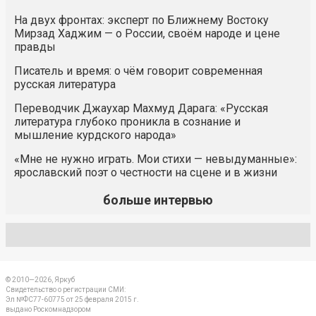
На двух фронтах: эксперт по Ближнему Востоку
Мирзад Хаджим — о России, своём народе и цене
правды
Писатель и время: о чём говорит современная
русская литература
Переводчик Джаухар Махмуд Дарага: «Русская
литература глубоко проникла в сознание и
мышление курдского народа»
«Мне не нужно играть. Мои стихи — невыдуманные»:
ярославский поэт о честности на сцене и в жизни
больше интервью
© 2010—2026, Яркуб
Свидетельство о регистрации СМИ:
Эл №ФС77-60775 от 25 февраля 2015 г.
выдано Роскомнадзором