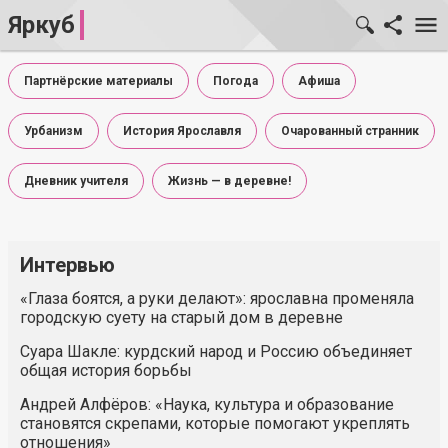
Яркуб
Партнёрские материалы
Погода
Афиша
Урбанизм
История Ярославля
Очарованный странник
Дневник учителя
Жизнь — в деревне!
Интервью
«Глаза боятся, а руки делают»: ярославна променяла
городскую суету на старый дом в деревне
Суара Шакле: курдский народ и Россию объединяет
общая история борьбы
Андрей Алфёров: «Наука, культура и образование
становятся скрепами, которые помогают укреплять
отношения»