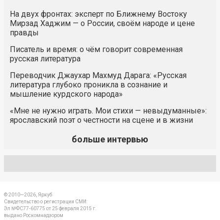
На двух фронтах: эксперт по Ближнему Востоку
Мирзад Хаджим — о России, своём народе и цене
правды
Писатель и время: о чём говорит современная
русская литература
Переводчик Джаухар Махмуд Дарага: «Русская
литература глубоко проникла в сознание и
мышление курдского народа»
«Мне не нужно играть. Мои стихи — невыдуманные»:
ярославский поэт о честности на сцене и в жизни
больше интервью
© 2010—2026, Яркуб
Свидетельство о регистрации СМИ:
Эл №ФС77-60775 от 25 февраля 2015 г.
выдано Роскомнадзором