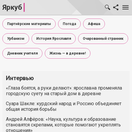
Яркуб
Партнёрские материалы
Погода
Афиша
Урбанизм
История Ярославля
Очарованный странник
Дневник учителя
Жизнь — в деревне!
Интервью
«Глаза боятся, а руки делают»: ярославна променяла
городскую суету на старый дом в деревне
Суара Шакле: курдский народ и Россию объединяет
общая история борьбы
Андрей Алфёров: «Наука, культура и образование
становятся скрепами, которые помогают укреплять
отношения»