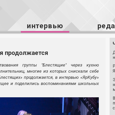
интервью
ред
ия продолжается
Д
н
вования группы "Блестящие" через кухню
Р
лнительниц, многие из которых снискали себе
Я
Блестящих» продолжается, в интервью «ЯрКубу»
Э
дущее и поделились воспоминаниями школьных
н
м
В
п
с