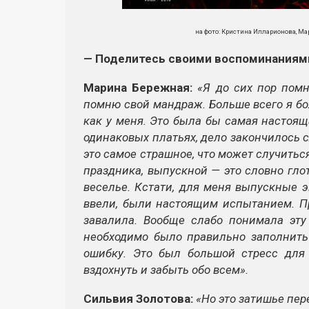
на фото: Кристина Илларионова, Ма
— Поделитесь своими воспоминаниям
Марина Бережная:
«Я до сих пор помн
помню свой мандраж. Больше всего я боя
как у меня. Это была бы самая настоя
одинаковых платьях, дело закончилось с
это самое страшное, что может случитьс
праздника, выпускной — это словно гло
веселье. Кстати, для меня выпускные э
ввели, были настоящим испытанием. П
завалила. Вообще слабо понимала эту
необходимо было правильно заполнить
ошибку. Это был большой стресс дл
вздохнуть и забыть обо всем».
Сильвия Золотова:
«Но это затишье пер