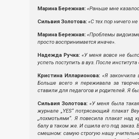
Марина Бережная:
«Раньше мне казалось
Сильвия Золотова:
«С тех пор ничего н
Марина Бережная:
«Проблемы видоизмен
просто воспринимается иначе».
Надежда Ручка:
«У меня вовсе не было
успеть поступить в вуз. После института
Кристина Илларионова:
«Я закончила 
Больше всего я переживала за творч
ставили для педагогов и родителей. Я бы
Сильвия Золотова:
«У меня была такая
журнале „YES“ потрясающий плакат Bey
„лохмотьями“. Я повесила плакат над к
балу в таком же. И сшила его под заказ.
смешном: самую строгую нашу учительниц