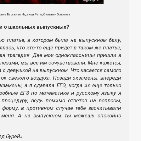
рина Бережная, Надежда Ручка, Сильвия Золотова
и о школьных выпускных?
ю платье, в котором была на выпускном балу,
лась, что кто-то еще придет в таком же платье,
щая трагедия. Две мои одноклассницы пришли в
лезами, мы все им сочувствовали. Мне кажется,
я с девушкой на выпускном. Что касается самого
ток свежего воздуха. Позади экзамены, впереди
кзамены, а я сдавала ЕГЭ, когда их еще только
робные ЕГЭ по математике и русскому языку я
 процедуру, ведь помимо ответов на вопросы,
 форму, в противном случае тебе засчитывали
я меня. А на выпускном ты можешь спокойно
ед бурей».