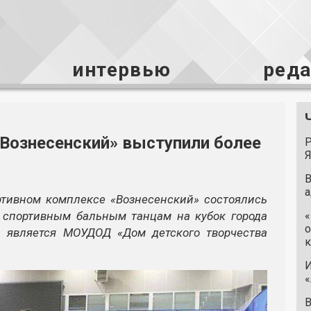
интервью
ред
Вознесенский» выступили более
Р
Я
В
а
ртивном комплексе «Вознесенский» состоялись
 спортивным бальным танцам на кубок города
«
о
й является МОУДОД «Дом детского творчества
к
И
«
В