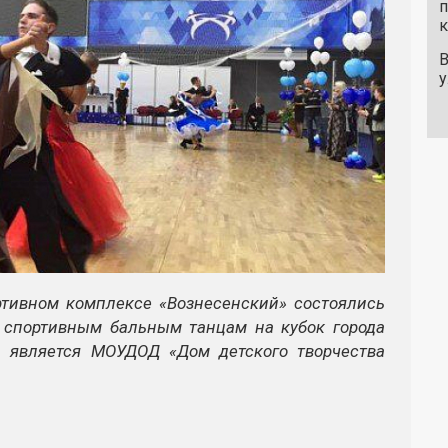
п
к
В
у
ртивном комплексе «Вознесенский» состоялись
 спортивным бальным танцам на кубок города
й является МОУДОД «Дом детского творчества