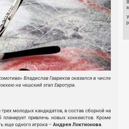
В
а
У
омотива» Владислав Гавриков оказался в числе
хоккею на чешский этап Евротура.
 трех молодых кандидатов, в состав сборной на
б планирует привлечь новых хоккеистов. Кроме
ть еще одного игрока –
Андрея Локтионова
.