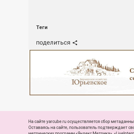
Теги
поделиться
Реклама
© 2010—2026, Яркуб
На сайте yarcube.ru осуществляется сбор метаданных
КОНТАКТЫ
ПАРТНЕРЫ
Свидетельство о регистрации СМИ:
Оставаясь на сайте, пользователь подтверждает с
Эл №ФС77-60775 от 25 февраля 2015 г.
метрических программ «Яндекс.Метрика», «LiveIntern
выдано Роскомнадзором