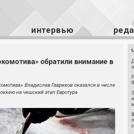
интервью
ред
комотива» обратили внимание в
Д
н
Р
Я
омотива» Владислав Гавриков оказался в числе
хоккею на чешский этап Евротура.
Э
н
м
В
п
с