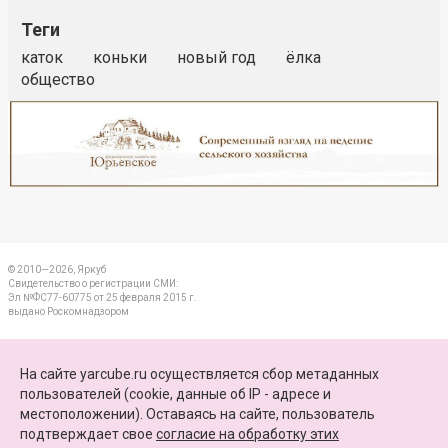
Теги
каток
коньки
новый год
ёлка
общество
Реклама
Закрыть
© 2010—2026, Яркуб
Свидетельство о регистрации СМИ:
Эл №ФС77-60775 от 25 февраля 2015 г.
выдано Роскомнадзором
КОНТАКТЫ
На сайте yarcube.ru осуществляется сбор метаданных
пользователей (cookie, данные об IP - адресе и
ПАРТНЕРЫ
местоположении). Оставаясь на сайте, пользователь
подтверждает свое
согласие на обработку этих
КАРТА САЙТА