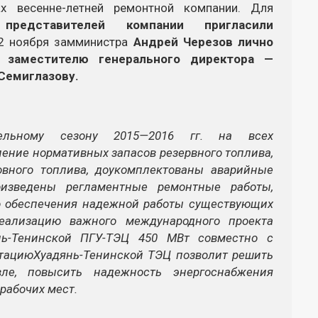
ах
весенне-летней
ремонтной компании. Для
редставителей компании пригласили
12 ноября замминистра
Андрей Черезов лично
 заместителю генерального директора —
Семиглазову.
ельному сезону
2015—2016 гг.
на всех
ение нормативных запасов резервного топлива,
овного топлива, доукомплектованы аварийные
оизведены регламентные ремонтные работы,
 обеспечения надежной работы существующих
ализацию важного международного проекта
нь-Тенинской
ПГУ-ТЭЦ
450 МВт совместно с
атацию
Хуадянь-Тенинской
ТЭЦ позволит решить
ле, повысить надежность энергоснабжения
рабочих мест.