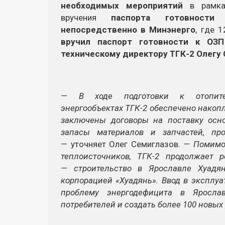
необходимых мероприятий
в рамк
вручения
паспорта готовности п
непосредственно в Минэнерго
, где 
вручил паспорт готовности к ОЗП
техническому директору
ТГК-2
Олегу 
— В ходе подготовки к отопит
энергообъектах
ТГК-2
обеспечено накопл
заключены договоры на поставку осн
запасы материалов и запчастей, пр
— уточняет Олег Семиглазов.
— Помимо
теплоисточников,
ТГК-2
продолжает ре
— строительство в Ярославле
Хуадя
корпорацией «Хуадянь». Ввод в эксплу
проблему энергодефицита в Ярослав
потребителей и создать более 100 новых 