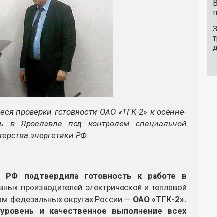
В
п
З
т
еся проверки готовности
ОАО «ТГК-2»
к
осенне-
ь в Ярославле под контролем специальной
ерства энергетики РФ.
и РФ
подтвердила готовность к работе в
вных производителей электрической и тепловой
ом федеральных округах России —
ОАО «ТГК-2»
.
уровень и качественное выполнение всех