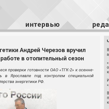
интервью
ред
гетики Андрей Черезов вручил
В
а
 работе в отопительный сезон
«
о
ся проверки готовности ОАО «ТГК-2» к осенне-
к
ь в Ярославле под контролем специальной
И
ерства энергетики РФ.
«
В
п
к