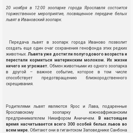
20 ноября в 12:00 зоопарке города Ярославля состоится
торжественное мероприятие, посвященное передаче белых
львят в Ивановский зоопарк.
Передача львят в зоопарк города Иваново позволит
создать еще один очаг сохранения генофонда этих редких
животных.
Львята уже достигли полугодового возраста и
перестали кормиться материнским молоком. Их жизни
ничего не угрожает.
Обмен животными из одного зоопарка
в другой – важное событие, которое в том числе
способствует предотвращению близкородственного
скрещивания.
Родителями львят являются Ярос и Лава, подаренные
Ярославскому зоопарку южноафриканским
предпринимателем Никифором Аничичем.
В настоящее
время насчитывается всего 300 особей белых львов во
всем мире.
Обитают они в гигантском Заповеднике Санбона