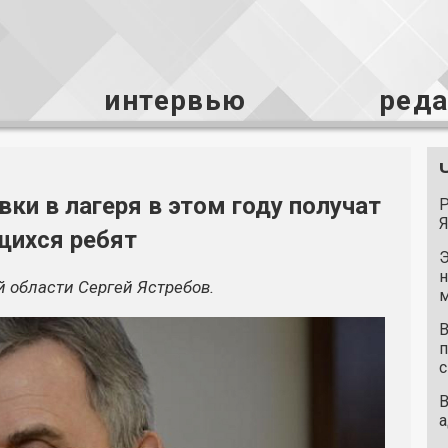
интервью
ред
вки в лагеря в этом году получат
Р
Я
щихся ребят
Э
н
й области Сергей Ястребов.
м
В
п
с
В
а