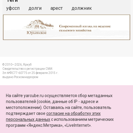
уфссп
долги
арест
должник
Реклама
Закрыть
© 2010—2026, Яркуб
Свидетельство о регистрации СМИ:
Эл №ФС77-60775 от 25 февраля 2015 г.
выдано Роскомнадзором
КОНТАКТЫ
На сайте yarcube.ru осуществляется сбор метаданных
пользователей (cookie, данные об IP - адресе и
ПАРТНЕРЫ
местоположении). Оставаясь на сайте, пользователь
подтверждает свое
согласие на обработку этих
КАРТА САЙТА
персональных данных
c использованием метрических
программ «Яндекс.Метрика», «LiveInternet».
+7 (4852) 64-15-52
info@yarcube.ru