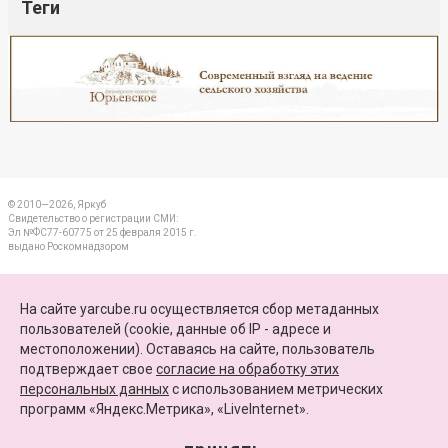
Теги
Реклама
Закрыть
© 2010—2026, Яркуб
Свидетельство о регистрации СМИ:
Эл №ФС77-60775 от 25 февраля 2015 г.
выдано Роскомнадзором
КОНТАКТЫ
На сайте yarcube.ru осуществляется сбор метаданных
пользователей (cookie, данные об IP - адресе и
ПАРТНЕРЫ
местоположении). Оставаясь на сайте, пользователь
подтверждает свое
согласие на обработку этих
КАРТА САЙТА
персональных данных
c использованием метрических
программ «Яндекс.Метрика», «LiveInternet».
+7 (4852) 64-15-52
info@yarcube.ru