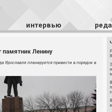
интервью
ред
т памятник Ленину
Р
Я
а Ярославля планируется привести в порядок в
Э
н
м
В
п
с
В
а