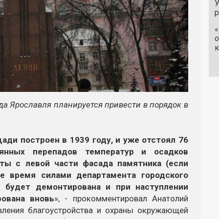
У
«
о
к
а Ярославля планируется привести в порядок в
ади построен в 1939 году, и уже отстоял 76
янных перепадов температур и осадков
ты с левой части фасада памятника (если
е время силами департамента городского
е будет демонтирована и при наступлении
ована вновь
», - прокомментировал Анатолий
авления благоустройства и охраны окружающей