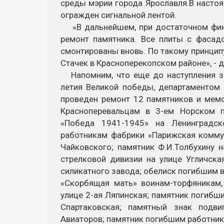
среды мэрии города Ярославля.В насто
огражден сигнальной лентой.
«В дальнейшем, при достаточном фина
ремонт памятника. Все плиты с фасад
смонтированы вновь. По такому принцип
Стачек в Красноперекопском районе», - 
Напомним, что еще до наступления зи
летия Великой победы, департаментом 
проведен ремонт 12 памятников и мем
Красноперевальцам в 3-ем Норском пе
«Победа 1941-1945» на Ленинградск
работникам фабрики «Парижская коммун
Чайковского; памятник Ф.И.Толбухину 
стрелковой дивизии на улице Угличска
силикатного завода; обелиск погибшим в
«Скорбящая мать» воинам-торфяникам,
улице 2-ая Ляпинская; памятник погибш
Спартаковская; памятный знак подви
Авиаторов; памятник погибшим работник