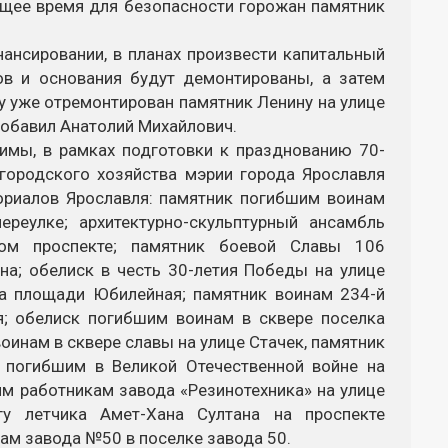
ящее время для безопасности горожан памятник
нсировании, в планах произвести капитальный
ов и основания будут демонтированы, а затем
у уже отремонтирован памятник Ленину на улице
добавил Анатолий Михайлович.
мы, в рамках подготовки к празднованию 70-
городского хозяйства мэрии города Ярославля
ориалов Ярославля: памятник погибшим воинам
реулке; архитектурно-скульптурный ансамбль
ом проспекте; памятник боевой Славы 106
а; обелиск в честь 30-летия Победы на улице
на площади Юбилейная; памятник воинам 234-й
я; обелиск погибшим воинам в сквере поселка
оинам в сквере славы на улице Стачек, памятник
 погибшим в Великой Отечественной войне на
им работникам завода «Резинотехника» на улице
гу летчика Амет-Хана Султана на проспекте
ам завода №50 в поселке завода 50.