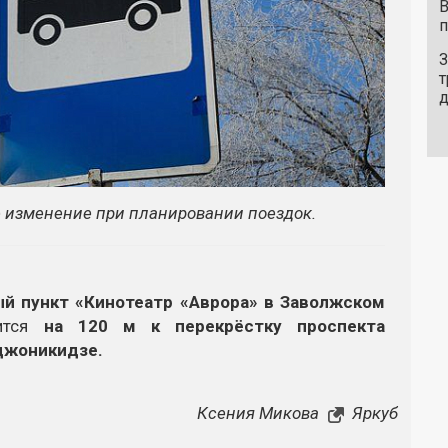
В
п
З
т
 изменение при планировании поездок.
ый пункт «Кинотеатр «Аврора» в Заволжском
сится
на 120 м к перекрёстку проспекта
джоникидзе.
Ксения Микова
Яркуб