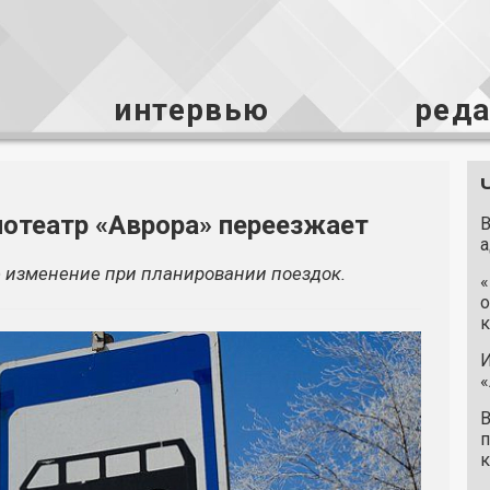
интервью
ред
нотеатр «Аврора» переезжает
В
а
 изменение при планировании поездок.
«
о
к
И
«
В
п
к