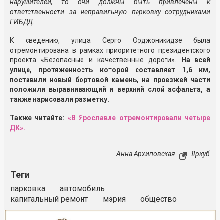
нарушителей, то они должны быть привлечены к
ответственности за неправильную парковку сотрудниками
ГИБДД.
К сведению, улица Серго Орджоникидзе была
отремонтирована в рамках приоритетного президентского
проекта «Безопасные и качественные дороги».
На всей
улице, протяженность которой составляет 1,6 км,
поставили новый бортовой камень, на проезжей части
положили выравнивающий и верхний слой асфальта, а
также нарисовали разметку.
Также читайте:
«В Ярославле отремонтировали четыре
ДК».
Анна Архиповская
Яркуб
Теги
парковка
автомобиль
капитальный ремонт
мэрия
общество
Реклама
Закрыть