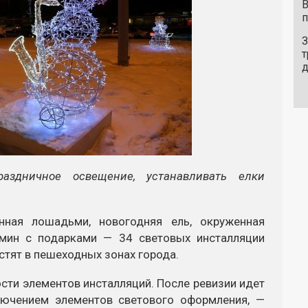
В
п
З
т
аздничное освещение, устанавливать елки
нная лошадьми, новогодняя ель, окруженная
амин с подарками — 34 световых инсталляции
стят в пешеходных зонах города.
ти элементов инсталляций. После ревизии идет
лючением элементов светового оформления, —