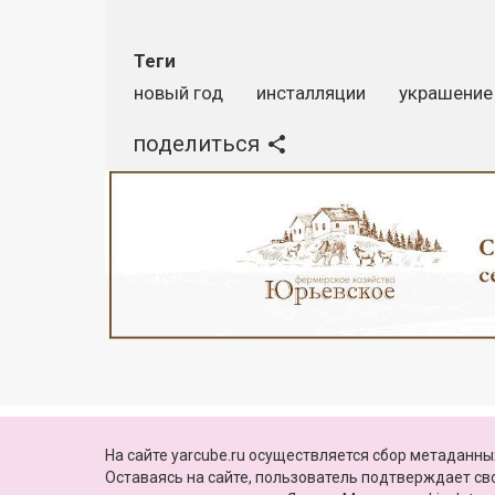
Теги
новый год
инсталляции
украшение
поделиться
Реклама
© 2010—2026, Яркуб
КОНТАКТЫ
ПАРТНЕРЫ
Свидетельство о регистрации СМИ:
На сайте yarcube.ru осуществляется сбор метаданных
Эл №ФС77-60775 от 25 февраля 2015 г.
Оставаясь на сайте, пользователь подтверждает с
выдано Роскомнадзором