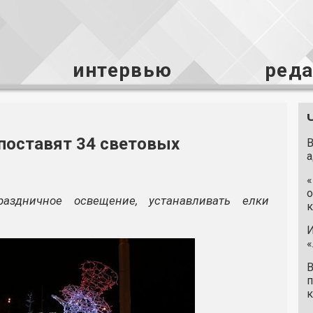
интервью
ред
 поставят 34 световых
В
а
«
о
аздничное освещение, устанавливать елки
к
И
«
В
п
к