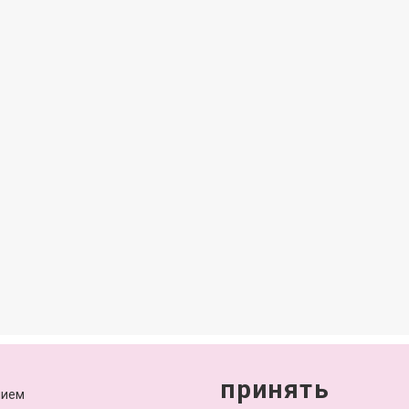
+7 (4852) 64-15-52
info@yarcube.ru
принять
нием