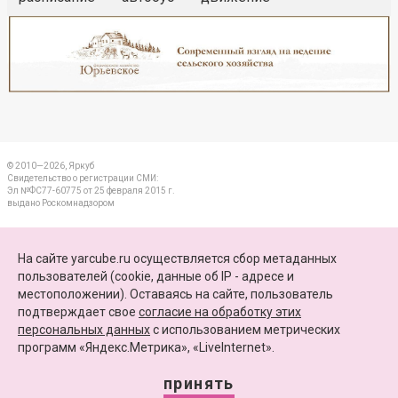
Реклама
Закрыть
© 2010—2026, Яркуб
Свидетельство о регистрации СМИ:
Эл №ФС77-60775 от 25 февраля 2015 г.
выдано Роскомнадзором
КОНТАКТЫ
На сайте yarcube.ru осуществляется сбор метаданных
пользователей (cookie, данные об IP - адресе и
ПАРТНЕРЫ
местоположении). Оставаясь на сайте, пользователь
подтверждает свое
согласие на обработку этих
КАРТА САЙТА
персональных данных
c использованием метрических
программ «Яндекс.Метрика», «LiveInternet».
+7 (4852) 64-15-52
info@yarcube.ru
принять
Сайт функционирует при финансовой поддержке Министерства цифрового развития,