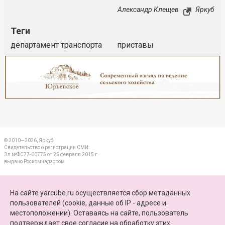
Александр Клещев
Яркуб
Теги
департамент транспорта
приставы
Реклама
Закрыть
© 2010—2026, Яркуб
Свидетельство о регистрации СМИ:
Эл №ФС77-60775 от 25 февраля 2015 г.
выдано Роскомнадзором
КОНТАКТЫ
На сайте yarcube.ru осуществляется сбор метаданных
пользователей (cookie, данные об IP - адресе и
ПАРТНЕРЫ
местоположении). Оставаясь на сайте, пользователь
подтверждает свое
согласие на обработку этих
КАРТА САЙТА