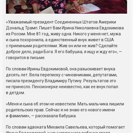
«Уважаемый президент Соединенных Штатов Америки
Дональд Трамп. Пишет Вам Ирина Николаевна Евдокимова
из России. Мне 81 год, живу одна. Никого у меня нет, мужа
и сына похоронила, а единственный внук живет в США
с приемными родителями. Жив он или не жив? Сделайте
доброе дело, ради Бога. Я его бабушка, я ищу и жду его», —
говорится в письме.
По словам Ирины Евдокимовой, она разыскивает внука
десять лет. Вела переписку с чиновниками, депутатами,
писала президенту Владимиру Путину. Результатов это
не принесло. Пенсионерке неизвестно, как ее внук попал
в детдом.
«Меня и сына об этом не известили. Мать мальчика лишили
родительских прав. Сейчас я не знаю его нового имени
и фамилии», — рассказала бабушка.
По словам адвоката Михаила Савельева, который помогает