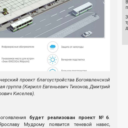
В
п
З
т
нерский проект благоустройства Богоявленской
ая группа (Кирилл Евгеньевич Тихонов, Дмитрий
рович Киселев).
Богоявления
будет реализован проект №6
.
рославу Мудрому появится теневой навес,