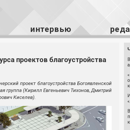
интервью
ред
урса проектов благоустройства
В
а
«
о
нерский проект благоустройства Богоявленской
к
ая группа (Кирилл Евгеньевич Тихонов, Дмитрий
И
рович Киселев).
«
В
п
к