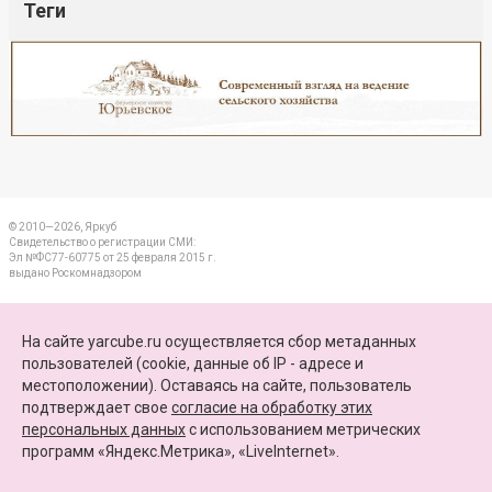
Теги
Реклама
Закрыть
© 2010—2026, Яркуб
Свидетельство о регистрации СМИ:
Эл №ФС77-60775 от 25 февраля 2015 г.
выдано Роскомнадзором
КОНТАКТЫ
На сайте yarcube.ru осуществляется сбор метаданных
пользователей (cookie, данные об IP - адресе и
ПАРТНЕРЫ
местоположении). Оставаясь на сайте, пользователь
подтверждает свое
согласие на обработку этих
КАРТА САЙТА
персональных данных
c использованием метрических
программ «Яндекс.Метрика», «LiveInternet».
+7 (4852) 64-15-52
info@yarcube.ru