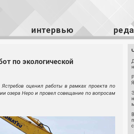
интервью
ред
бот по экологической
Д
н
Р
Я
й Ястребов оценил работы в рамках проекта по
ии озера Неро и провел совещание по вопросам
Э
н
м
В
п
с