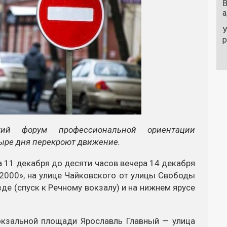
В
а
У
кий форум профессиональной ориентации
етыре дня перекроют движение.
а 11 декабря до десяти часов вечера 14 декабря
-2000», на улице Чайковского от улицы Свободы
е (спуск к Речному вокзалу) и на нижнем ярусе
окзальной площади Ярославль Главный — улица