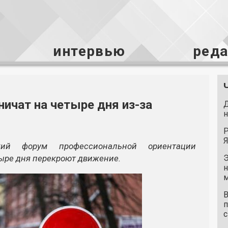
интервью
ред
ичат на четыре дня из-за
Д
н
Р
Я
кий форум профессиональной ориентации
етыре дня перекроют движение.
Э
н
м
В
п
с