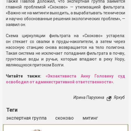
Также Павлов доложил, что экспертная группа займётся
главной проблемой «Скоково» — утилизацией фильтрата.
«Важно не на митинги выходить, а вырабатывать технически
и научно обоснованные решения экологических проблем», —
заявил он.
Схема циркуляции фильтрата на «Скоково» устарела:
он стекает со свалки в пруды-накопители, а затем через
насосную станцию снова возвращается на тело полигона.
Такая система не исключает попадания фильтрата в почву,
грунтовые воды и ручьи, которые впадают в реку Нору,
являющуюся притоком Волги.
Читайте также:
«Экоактивиста Анну Головину суд
освободил от административной ответственности»
.
Ирина Парухина
Яркуб
Теги
экспертная группа
скоково
митинг
Реклама
Закрыть