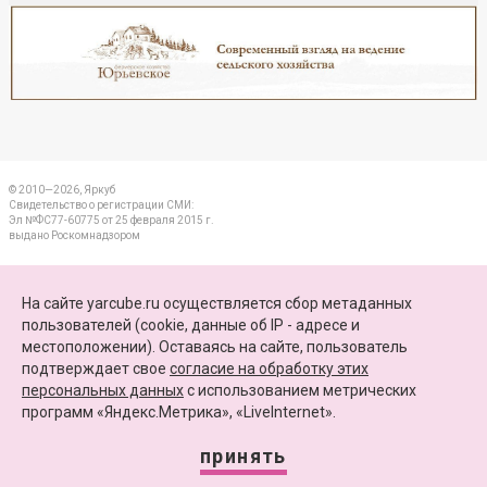
Реклама
Закрыть
© 2010—2026, Яркуб
Свидетельство о регистрации СМИ:
Эл №ФС77-60775 от 25 февраля 2015 г.
выдано Роскомнадзором
КОНТАКТЫ
На сайте yarcube.ru осуществляется сбор метаданных
пользователей (cookie, данные об IP - адресе и
ПАРТНЕРЫ
местоположении). Оставаясь на сайте, пользователь
подтверждает свое
согласие на обработку этих
КАРТА САЙТА
персональных данных
c использованием метрических
программ «Яндекс.Метрика», «LiveInternet».
+7 (4852) 64-15-52
info@yarcube.ru
принять
Сайт функционирует при финансовой поддержке Министерства цифрового развития,
связи и массовых коммуникаций Российской Федерации