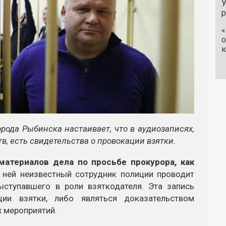
У
«
о
к
рода Рыбинска настаивает, что в аудиозаписях,
в, есть свидетельства о провокации взятки.
материалов дела по просьбе прокурора, как
а ней неизвестный сотрудник полиции проводит
ыступавшего в роли взяткодателя. Эта запись
ции взятки, либо являться доказательством
 мероприятий.