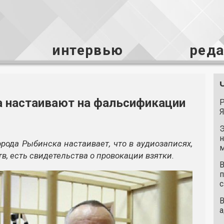
интервью
ред
 настаивают на фальсификации
Р
Я
Э
н
рода Рыбинска настаивает, что в аудиозаписях,
м
в, есть свидетельства о провокации взятки.
В
п
с
В
а