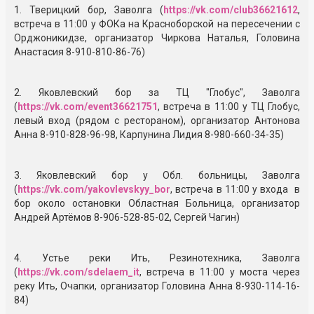
1. Тверицкий бор, Заволга (
https://vk.com/club36621612
,
встреча в 11:00 у ФОКа на Красноборской на пересечении с
Орджоникидзе, организатор Чиркова Наталья, Головина
Анастасия 8-910-810-86-76)
2. Яковлевский бор за ТЦ "Глобус", Заволга
(
https://vk.com/event36621751
, встреча в 11:00 у ТЦ Глобус,
левый вход (рядом с рестораном), организатор Антонова
Анна 8-910-828-96-98, Карпунина Лидия 8-980-660-34-35)
3. Яковлевский бор у Обл. больницы, Заволга
(
https://vk.com/yakovlevskyy_bor
, встреча в 11:00 у входа в
бор около остановки Областная Больница, организатор
Андрей Артёмов 8-906-528-85-02, Сергей Чагин)
4. Устье реки Ить, Резинотехника, Заволга
(
https://vk.com/sdelaem_it
, встреча в 11:00 у моста через
реку Ить, Очапки, организатор Головина Анна 8-930-114-16-
84)