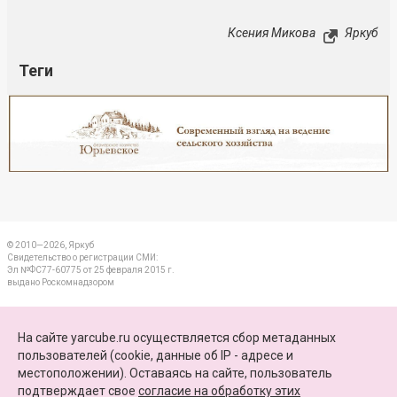
Ксения Микова
Яркуб
Теги
Реклама
Закрыть
© 2010—2026, Яркуб
Свидетельство о регистрации СМИ:
Эл №ФС77-60775 от 25 февраля 2015 г.
выдано Роскомнадзором
КОНТАКТЫ
На сайте yarcube.ru осуществляется сбор метаданных
пользователей (cookie, данные об IP - адресе и
ПАРТНЕРЫ
местоположении). Оставаясь на сайте, пользователь
подтверждает свое
согласие на обработку этих
КАРТА САЙТА