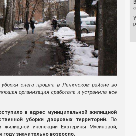
В
а
У
а уборки снега прошла в Ленинском районе во
ляющая организация сработала и устранила все
оступило в адрес муниципальной жилищной
ственной уборки дворовых территорий.
По
й жилищной инспекции Екатерины Мусиновой,
 году значительно возросло.