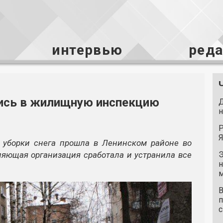
интервью
ред
ись в жилищную инспекцию
Д
н
Р
Я
а уборки снега прошла в Ленинском районе во
ляющая организация сработала и устранила все
Э
н
м
В
п
с