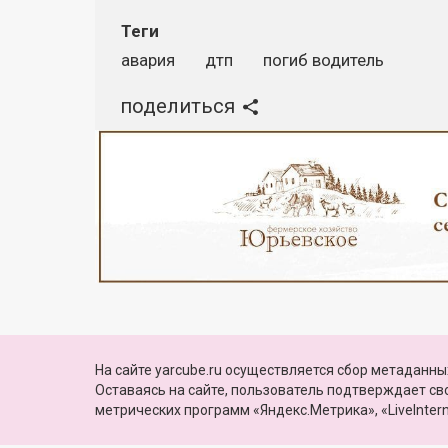
Теги
авария
дтп
погиб водитель
поделиться
Реклама
© 2010—2026, Яркуб
На сайте yarcube.ru осуществляется сбор метаданных
КОНТАКТЫ
ПАРТНЕРЫ
Свидетельство о регистрации СМИ:
Оставаясь на сайте, пользователь подтверждает с
Эл №ФС77-60775 от 25 февраля 2015 г.
метрических программ «Яндекс.Метрика», «LiveIntern
выдано Роскомнадзором
Сайт функционирует при финансовой поддержке Министерства цифровог