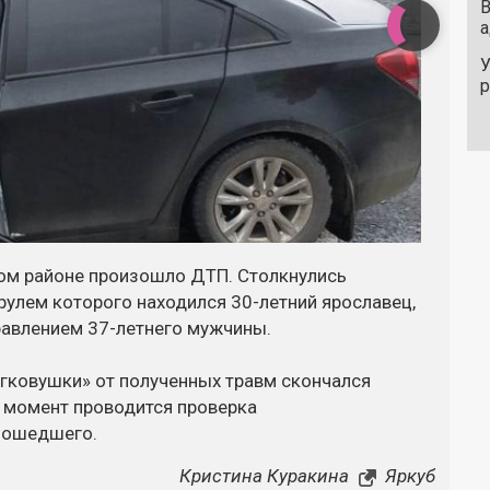
В
а
У
ком районе произошло ДТП. Столкнулись
 рулем которого находился 30-летний ярославец,
равлением 37-летнего мужчины.
егковушки» от полученных травм скончался
 момент проводится проверка
изошедшего.
Кристина Куракина
Яркуб