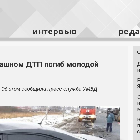
интервью
ред
трашном ДТП погиб молодой
Д
н
Р
Я
7. Об этом сообщила пресс-служба УМВД
Э
н
м
В
п
с