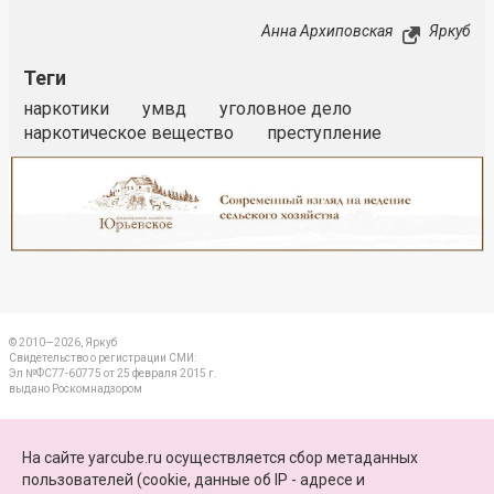
Анна Архиповская
Яркуб
Теги
наркотики
умвд
уголовное дело
наркотическое вещество
преступление
Реклама
Закрыть
© 2010—2026, Яркуб
Свидетельство о регистрации СМИ:
Эл №ФС77-60775 от 25 февраля 2015 г.
выдано Роскомнадзором
КОНТАКТЫ
На сайте yarcube.ru осуществляется сбор метаданных
пользователей (cookie, данные об IP - адресе и
ПАРТНЕРЫ