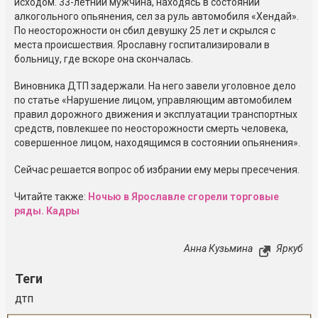
исходом.
33-летний
мужчина, находясь в состоянии
алкогольного опьянения, сел за руль автомобиля «Хендай».
По неосторожности он сбил девушку 25 лет и скрылся с
места происшествия. Ярославну госпитализировали в
больницу, где вскоре она скончалась.
Виновника ДТП задержали. На него завели уголовное дело
по статье «Нарушение лицом, управляющим автомобилем
правил дорожного движения и эксплуатации транспортных
средств, повлекшее по неосторожности смерть человека,
совершенное лицом, находящимся в состоянии опьянения».
Сейчас решается вопрос об избрании ему меры пресечения.
Читайте также:
Ночью в Ярославле сгорели торговые
ряды. Кадры
Анна Кузьмина
Яркуб
Теги
дтп