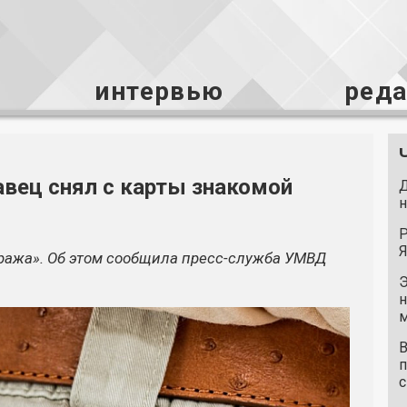
интервью
ред
авец снял с карты знакомой
Д
н
Р
Я
Кража». Об этом сообщила пресс-служба УМВД
Э
н
м
В
п
с