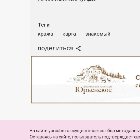
Теги
кража
карта
знакомый
поделиться
Реклама
© 2010—2026, Яркуб
На сайте yarcube.ru осуществляется сбор метаданных
КОНТАКТЫ
ПАРТНЕРЫ
Свидетельство о регистрации СМИ:
Оставаясь на сайте, пользователь подтверждает с
Эл №ФС77-60775 от 25 февраля 2015 г.