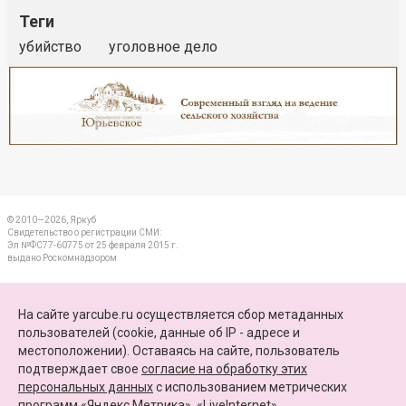
Теги
убийство
уголовное дело
Реклама
Закрыть
© 2010—2026, Яркуб
Свидетельство о регистрации СМИ:
Эл №ФС77-60775 от 25 февраля 2015 г.
выдано Роскомнадзором
КОНТАКТЫ
На сайте yarcube.ru осуществляется сбор метаданных
пользователей (cookie, данные об IP - адресе и
ПАРТНЕРЫ
местоположении). Оставаясь на сайте, пользователь
подтверждает свое
согласие на обработку этих
КАРТА САЙТА
персональных данных
c использованием метрических
программ «Яндекс.Метрика», «LiveInternet».
+7 (4852) 64-15-52