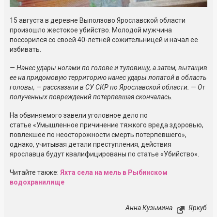
15 августа в деревне Выползово Ярославской области
произошло жестокое убийство. Молодой мужчина
поссорился со своей
40-летней
сожительницей и начал ее
избивать.
— Нанес удары ногами по голове и туловищу, а затем, вытащив
ее на придомовую территорию нанес удары лопатой в область
головы, — рассказали в СУ СКР по Ярославской области. — От
полученных повреждений потерпевшая скончалась
.
На обвиняемого завели уголовное дело по
статье «Умышленное причинение тяжкого вреда здоровью,
повлекшее по неосторожности смерть потерпевшего»,
однако, учитывая детали преступления, действия
ярославца будут квалифицированы по статье «Убийство».
Читайте также:
Яхта села на мель в Рыбинском
водохранилище
Анна Кузьмина
Яркуб