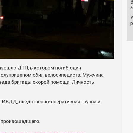
В
а
У
изошло ДТП, в котором погиб один
полуприцепом сбил велосипедиста. Мужчина
иезда бригады скорой помощи. Личность
С ГИБДД,
следственно-оперативная
группа и
а произошедшего.