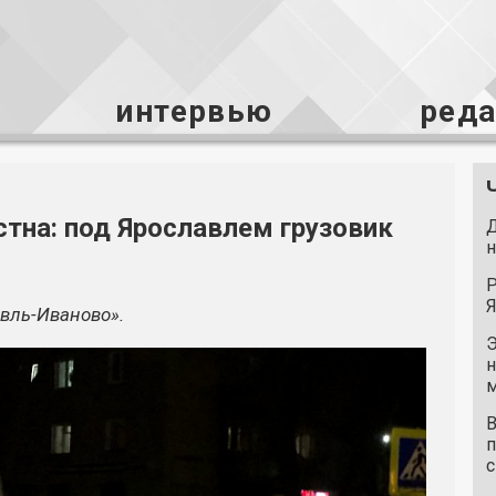
интервью
ред
стна: под Ярославлем грузовик
Д
н
Р
Я
вль-Иваново»
.
Э
н
м
В
п
с