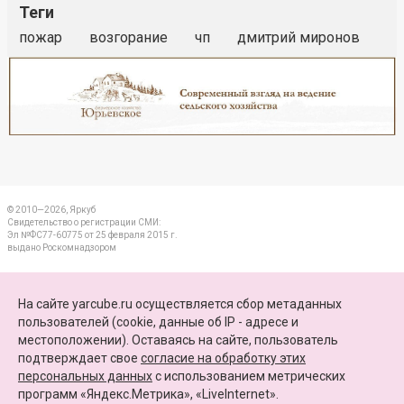
Теги
пожар
возгорание
чп
дмитрий миронов
Реклама
Закрыть
© 2010—2026, Яркуб
Свидетельство о регистрации СМИ:
Эл №ФС77-60775 от 25 февраля 2015 г.
выдано Роскомнадзором
КОНТАКТЫ
На сайте yarcube.ru осуществляется сбор метаданных
пользователей (cookie, данные об IP - адресе и
ПАРТНЕРЫ
местоположении). Оставаясь на сайте, пользователь
подтверждает свое
согласие на обработку этих
КАРТА САЙТА
персональных данных
c использованием метрических
программ «Яндекс.Метрика», «LiveInternet».
+7 (4852) 64-15-52